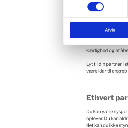
Noget af det allervi
nysgerrighed omkrin
relationen – men ikk
fundament for et su
Afvis
Når nysgerrigheden r
kæreste er, så er d
kærlighed og et åbe
Lyt til din partner 
være klar til angreb 
Ethvert par
Du kan være nysgerr
oplever
.
Du kan aldri
det kan du ikke styr