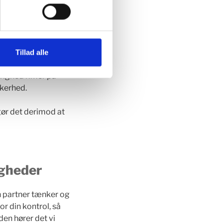
oplevelse. En
 rummelighed i
velse – er
Tillad alle
 utilstrækkelig din
rrighed rimer på
kkerhed.
 gør det derimod at
igheder
n partner tænker og
or din kontrol, så
den hører det vi