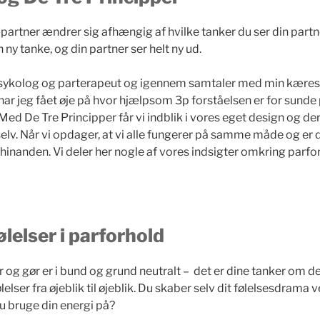
 partner ændrer sig afhængig af hvilke tanker du ser din part
én ny tanke, og din partner ser helt ny ud.
psykolog og parterapeut og igennem samtaler med min kæres
ar jeg fået øje på hvor hjælpsom 3p forståelsen er for sunde
 Med De Tre Principper får vi indblik i vores eget design og d
 selv. Når vi opdager, at vi alle fungerer på samme måde og er 
å hinanden. Vi deler her nogle af vores indsigter omkring parfo
lelser i parforhold
r og gør er i bund og grund neutralt – det er dine tanker om d
elser fra øjeblik til øjeblik. Du skaber selv dit følelsesdrama 
du bruge din energi på?