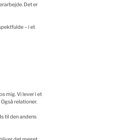
erarbejde. Det er
spektfulde – i et
 mig. Vi lever i et
 Også relationer.
ds til den andens
å bliver det meget