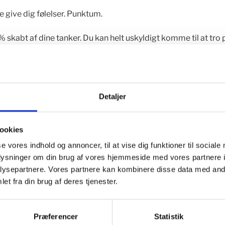
 give dig følelser. Punktum.
% skabt af dine tanker. Du kan helt uskyldigt komme til at tro
 som et udtryk for, at dine tanker er sande. Vær nysgerrig – er 
rætte tanker eller er din kæreste virkelig en idiot?
Detaljer
i parforhold
ookies
ine tanker, men du kan blive bevidst om hvad du retter din
Har du fejlfinderfokus eller taknemmelighedsfokus? Hvad er vig
se vores indhold og annoncer, til at vise dig funktioner til sociale
tiltrængte knald?
oplysninger om din brug af vores hjemmeside med vores partnere i
ysepartnere. Vores partnere kan kombinere disse data med andr
et fra din brug af deres tjenester.
d i parforhold
Præferencer
Statistik