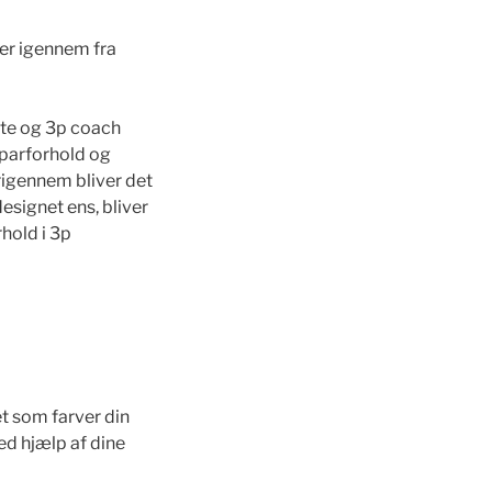
ner igennem fra
te og 3p coach
 parforhold og
erigennem bliver det
designet ens, bliver
rhold i 3p
et som farver din
ved hjælp af dine