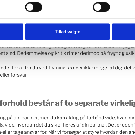
gtigste i et sundt parforhold er nysgerrighed på din partners 
g hvordan det ser ud ovre i din partners verden. Respekt og
e nødvendigvis forståelse for eller enighed i din partners ople
ndt parforhold.
Tillad valgte
yger og du bliver fanget i dine historier om, hvor forkert eller
et svært at føle samhørighed og omsorg for den anden. Nysge
nt sind. Bedømmelse og kritik rimer derimod på frygt og usi
i stedet for at tro du ved. Lytning kræver ikke meget af dig, det
eller forsvar.
forhold består af to separate virkel
ig på din partner, men du kan aldrig på forhånd vide, hvad di
g vide, hvordan det du siger høres af din partner. Det er udenf
e eller tage ansvar for. Når vi forsøger at styre hvordan den an