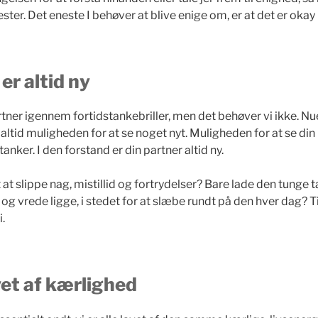
ster. Det eneste I behøver at blive enige om, er at det er okay
er altid ny
rtner igennem fortidstankebriller, men det behøver vi ikke. Nue
altid muligheden for at se noget nyt. Muligheden for at se din
anker. I den forstand er din partner altid ny.
at slippe nag, mistillid og fortrydelser? Bare lade den tunge 
og vrede ligge, i stedet for at slæbe rundt på den hver dag? T
i.
avet af kærlighed