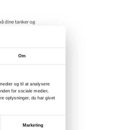
 på dine tanker og
det fordi du er træt
Om
 opmærksomhed imod.
tigst lige nu –
 medier og til at analysere
nden for sociale medier,
e oplysninger, du har givet
Marketing