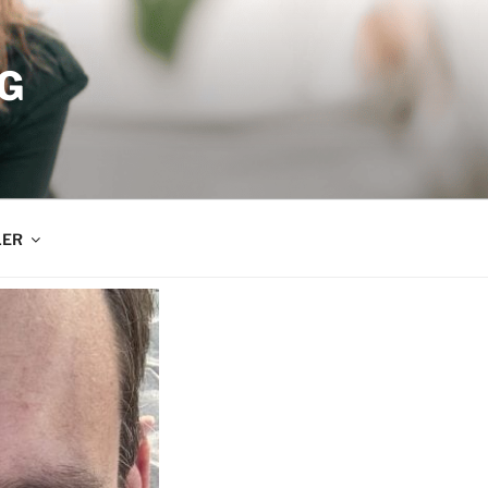
G
LER