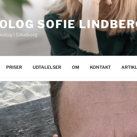
OLOG SOFIE LINDBER
kolog i Silkeborg
PRISER
UDTALELSER
OM
KONTAKT
ARTIK