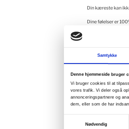
Din kæreste kan ikke
Dine følelser er 100
opleve dine følelser
eller sulten og har t
Samtykke
Bevidsthed 
Denne hjemmeside bruger c
Du kan ikke styre d
Hvor er dit fokus? 
Vi bruger cookies til at tilpas
opvasken eller det 
vores trafik. Vi deler også 
annonceringspartnere og anal
dem, eller som de har indsaml
Nysgerrighe
Samtykkevalg
Nødvendig