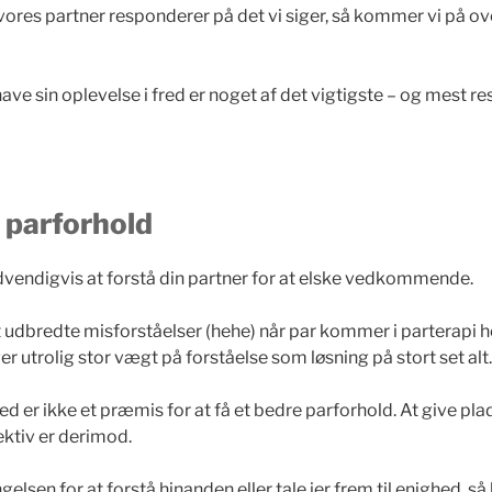
vores partner responderer på det vi siger, så kommer vi på ov
have sin oplevelse i fred er noget af det vigtigste – og mest re
i parforhold
vendigvis at forstå din partner for at elske vedkommende.
 udbredte misforståelser (hehe) når par kommer i parterapi hos
utrolig stor vægt på forståelse som løsning på stort set alt.
d er ikke et præmis for at få et bedre parforhold. At give pla
ktiv er derimod.
gelsen for at forstå hinanden eller tale jer frem til enighed, s