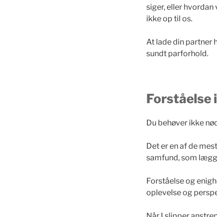
siger, eller
hvordan
ikke op til os.
At lade din partner 
sundt parforhold.
Forståelse 
Du behøver ikke nød
Det er en af de mest
samfund, som lægger 
Forståelse og enighe
oplevelse og perspe
Når I slipper anstren