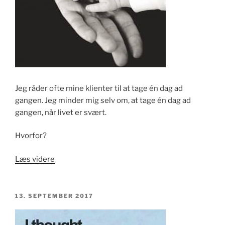
Jeg råder ofte mine klienter til at tage én dag ad
gangen. Jeg minder mig selv om, at tage én dag ad
gangen, når livet er svært.
Hvorfor?
“En
Læs videre
dag
ad
gangen”
UDGIVET
13. SEPTEMBER 2017
DEN