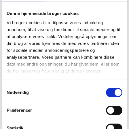
børnene har en diagnose eller ej.
Denne hjemmeside bruger cookies
Alle små børn er krævende og alle singleforældre er
hverdagshelte.
Vi bruger cookies til at tilpasse vores indhold og
annoncer, til at vise dig funktioner til sociale medier og til
“Keep
Læs videre
at analysere vores trafik. Vi deler også oplysninger om
sane
din brug af vores hjemmeside med vores partnere inden
and
for sociale medier, annonceringspartnere og
breathe”
UDGIVET
29. JUNI 2016
analysepartnere. Vores partnere kan kombinere disse
DEN
data med andre oplysninger, du har givet dem, eller som
de har indsamlet fra din brug af deres tjenester.
Samtykkevalg
Nødvendig
Præferencer
Statistik