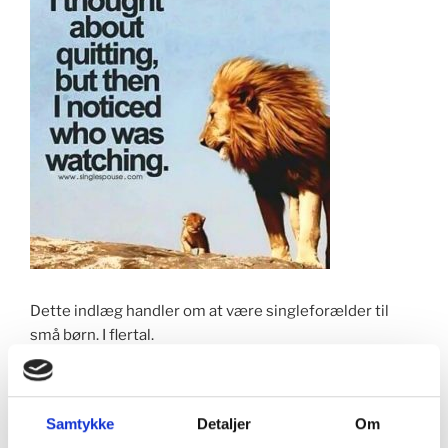
Dette indlæg handler om at være singleforælder til
små børn. I flertal.
Små børn i flertal kræver dybe, rolige vejrtrækninger
flere gange dagligt. Gerne med ørepropper i. Særligt,
Samtykke
Detaljer
Om
når man er ene voksen i cirkusset. Og det uagtet om